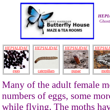
HEPI
Ghost
HEPIALIDAE
HEPIALIDAE
HEPIALIDAE
HEPIAL
eggs
pupae
moth
caterpillars
Many of the adult female mo
numbers of eggs, some more
while flying. The moths ha