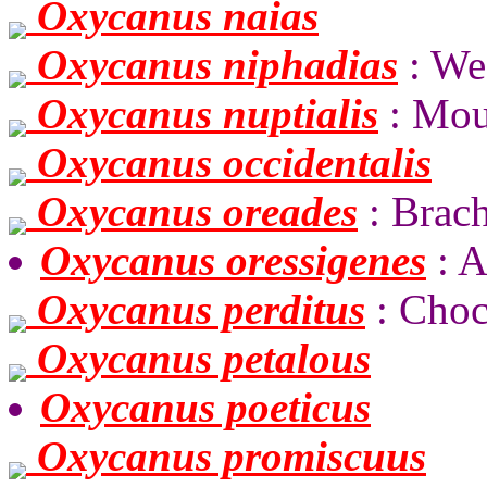
Oxycanus naias
Oxycanus niphadias
: We
Oxycanus nuptialis
: Mou
Oxycanus occidentalis
Oxycanus oreades
: Brac
Oxycanus oressigenes
: A
Oxycanus perditus
: Choc
Oxycanus petalous
Oxycanus poeticus
Oxycanus promiscuus