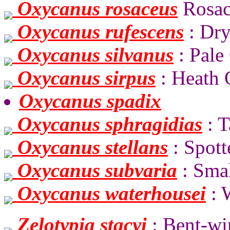
Oxycanus rosaceus
Rosac
Oxycanus rufescens
: Dry
Oxycanus silvanus
: Pale
Oxycanus sirpus
: Heath
Oxycanus spadix
Oxycanus sphragidias
: 
Oxycanus stellans
: Spot
Oxycanus subvaria
: Sma
Oxycanus waterhousei
: 
Zelotypia stacyi
: Bent-w