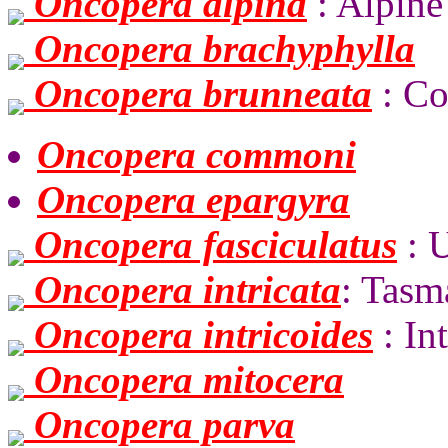
Oncopera alpina
: Alpine
Oncopera brachyphylla
Oncopera brunneata
: C
Oncopera commoni
Oncopera epargyra
Oncopera fasciculatus
: 
Oncopera intricata
: Tasm
Oncopera intricoides
: In
Oncopera mitocera
Oncopera parva