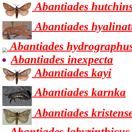
Abantiades hutchin
Abantiades hyalinat
Abantiades hydrographu
Abantiades inexpecta
Abantiades kayi
Abantiades karnka
Abantiades kristens
Abantiades labyrinthicus