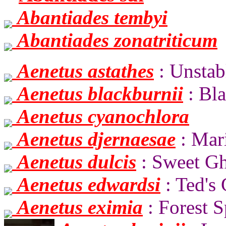
Abantiades tembyi
Abantiades zonatriticum
Aenetus astathes
: Unstab
Aenetus blackburnii
: Bl
Aenetus cyanochlora
Aenetus djernaesae
: Mar
Aenetus dulcis
: Sweet G
Aenetus edwardsi
: Ted's
Aenetus eximia
: Forest 